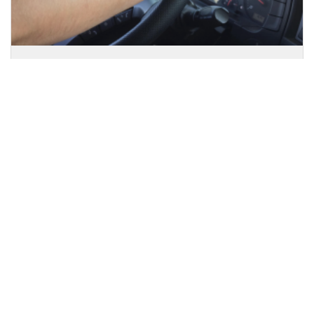
GIOVANI CAMIONISTI, LA STRADA PER GARANTIRVI
OGGI UN DOMANI PIÙ SERENO PARTE DALLA
PREVIDENZA COMPLEMENTARE
Leggi l'articolo
CONTATTI
Tel: +39 035 533119
Fax: +39 035 532732
segreteria@ebitral.it